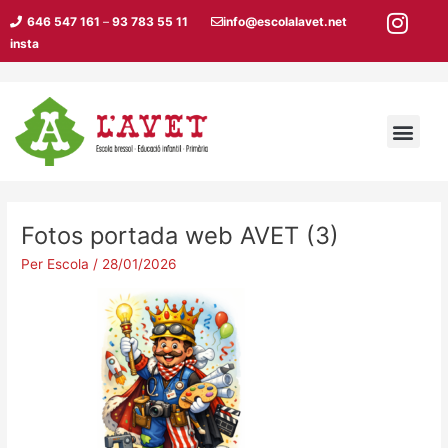
Vés
Navegació
646 547 161
–
93 783 55 11
info@escolalavet.net
al
d'entrades
insta
contingut
Men
Fotos portada web AVET (3)
Per
Escola
/
28/01/2026