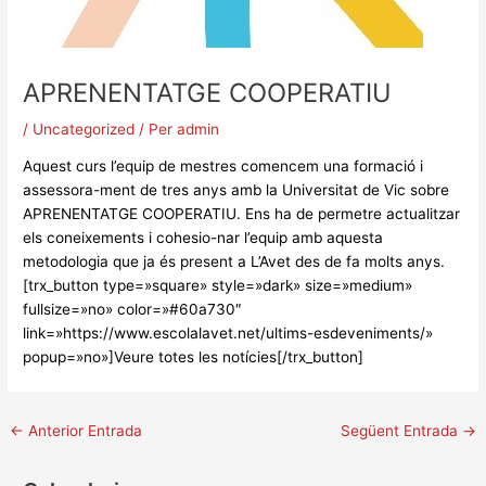
APRENENTATGE COOPERATIU
/
Uncategorized
/ Per
admin
Aquest curs l’equip de mestres comencem una formació i
assessora-ment de tres anys amb la Universitat de Vic sobre
APRENENTATGE COOPERATIU. Ens ha de permetre actualitzar
els coneixements i cohesio-nar l’equip amb aquesta
metodologia que ja és present a L’Avet des de fa molts anys.
[trx_button type=»square» style=»dark» size=»medium»
fullsize=»no» color=»#60a730″
link=»https://www.escolalavet.net/ultims-esdeveniments/»
popup=»no»]Veure totes les notícies[/trx_button]
←
Anterior Entrada
Següent Entrada
→