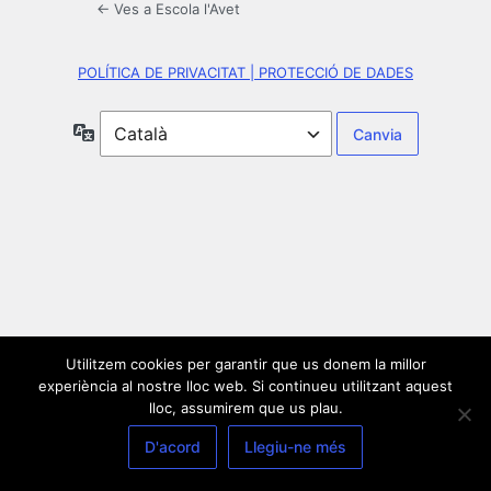
← Ves a Escola l'Avet
POLÍTICA DE PRIVACITAT | PROTECCIÓ DE DADES
Idioma
Utilitzem cookies per garantir que us donem la millor
experiència al nostre lloc web. Si continueu utilitzant aquest
lloc, assumirem que us plau.
D'acord
Llegiu-ne més