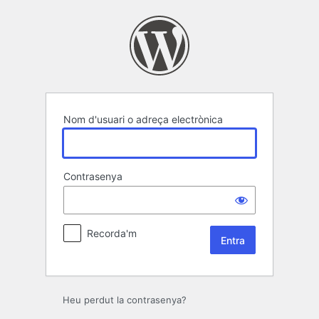
Entra
Nom d'usuari o adreça electrònica
Contrasenya
Recorda'm
Heu perdut la contrasenya?