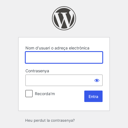
Entra
Nom d'usuari o adreça electrònica
Contrasenya
Recorda'm
Heu perdut la contrasenya?