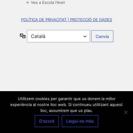
← Ves a Escola l'Avet
POLÍTICA DE PRIVACITAT | PROTECCIÓ DE DADES
Idioma
Utilitzem cookies per garantir que us donem la millor
experiència al nostre lloc web. Si continueu utilitzant aquest
lloc, assumirem que us plau.
D'acord
Llegiu-ne més