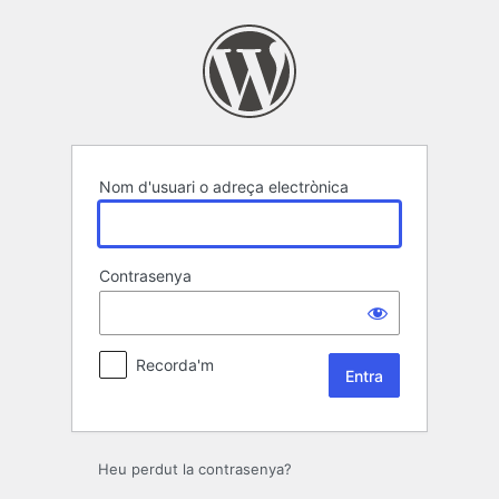
Entra
Nom d'usuari o adreça electrònica
Contrasenya
Recorda'm
Heu perdut la contrasenya?