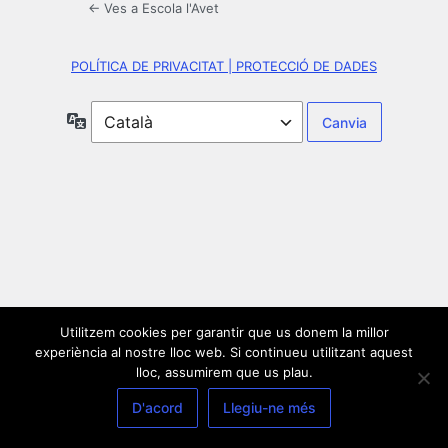
← Ves a Escola l'Avet
POLÍTICA DE PRIVACITAT | PROTECCIÓ DE DADES
Idioma
Utilitzem cookies per garantir que us donem la millor
experiència al nostre lloc web. Si continueu utilitzant aquest
lloc, assumirem que us plau.
D'acord
Llegiu-ne més