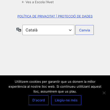
← Ves a Escola l'Avet
POLÍTICA DE PRIVACITAT | PROTECCIÓ DE DADES
Idioma
Utilitzem cookies per garantir que us donem la millor
experiència al nostre lloc web. Si continueu utilitzant aquest
lloc, assumirem que us plau.
D'acord
Llegiu-ne més