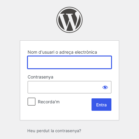
Entra
Nom d'usuari o adreça electrònica
Contrasenya
Recorda'm
Heu perdut la contrasenya?