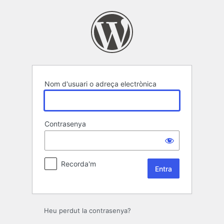
Entra
Nom d'usuari o adreça electrònica
Contrasenya
Recorda'm
Heu perdut la contrasenya?