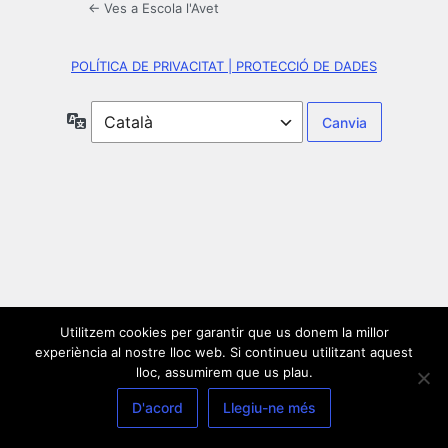
← Ves a Escola l'Avet
POLÍTICA DE PRIVACITAT | PROTECCIÓ DE DADES
Idioma
Utilitzem cookies per garantir que us donem la millor
experiència al nostre lloc web. Si continueu utilitzant aquest
lloc, assumirem que us plau.
D'acord
Llegiu-ne més